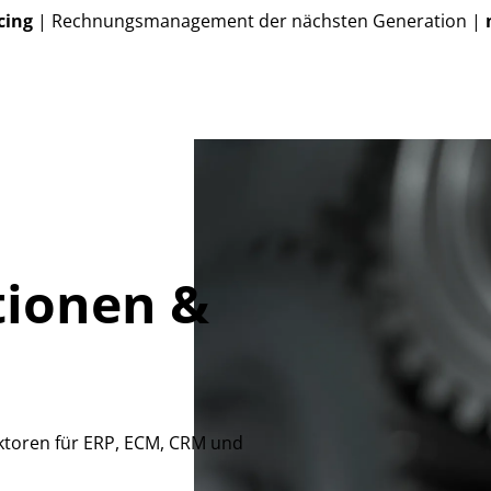
cing
| Rechnungsmanagement der nächsten Generation |
tionen &
ktoren für ERP, ECM, CRM und