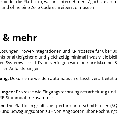
rbindet die Plattform, was in Unternehmen täglich zusam
ert und ohne eine Zeile Code schreiben zu müssen.
 & mehr
Lösungen, Power-Integrationen und KI-Prozesse für über 8
nktional tiefgehend und gleichzeitig minimal invasiv, sie bl
len Systemwechsel. Dabei verfolgen wir eine klare Maxime. S
hren Anforderungen:
rung:
Dokumente werden automatisch erfasst, verarbeitet u
ösungen:
Prozesse wie Eingangsrechnungsverarbeitung un
 ERP-Stammdaten zusammen.
en:
Die Plattform greift über performante Schnittstellen (S
- und Bewegungsdaten zu – von Angeboten über Rechnungen