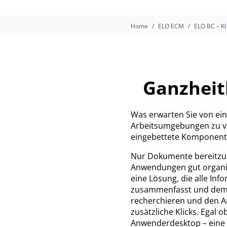
Home
ELO ECM
ELO BC – KI
Ganzheitl
Was erwarten Sie von ein
Arbeitsumgebungen zu ve
eingebettete Komponent
Nur Dokumente bereitzus
Anwendungen gut organisie
eine Lösung, die alle In
zusammenfasst und dem A
recherchieren und den An
zusätzliche Klicks. Egal 
Anwenderdesktop – eine u