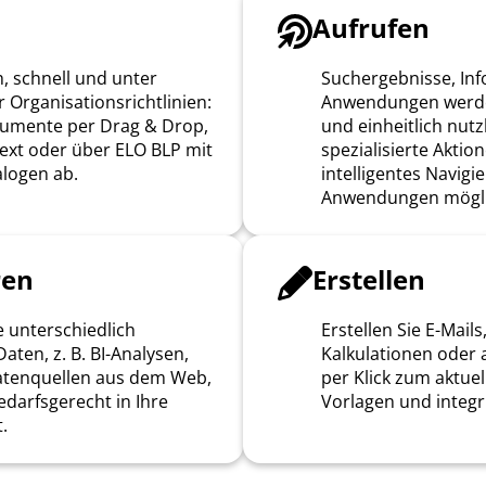
Aufrufen
h, schnell und unter
Suchergebnisse, In
 Organisationsrichtlinien:
Anwendungen werden
kumente per Drag & Drop,
und einheitlich nut
ext oder über ELO BLP mit
spezialisierte Aktion
logen ab.
intelligentes Navigi
Anwendungen mögli
ren
Erstellen
e unterschiedlich
Erstellen Sie E-Mails,
Daten, z. B. BI-Analysen,
Kalkulationen oder
atenquellen aus dem Web,
per Klick zum aktuel
edarfsgerecht in Ihre
Vorlagen und integr
.