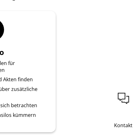
o
len für
en
 Akten finden
über zusätzliche
 sich betrachten
nsilos kümmern
Kontakt