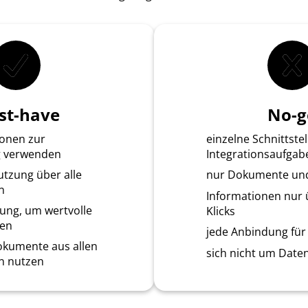
st-have
No-g
ionen zur
einzelne Schnittstel
g verwenden
Integrationsaufgab
utzung über alle
nur Dokumente und
n
Informationen nur 
zung, um wertvolle
Klicks
den
jede Anbindung für
kumente aus allen
sich nicht um Date
 nutzen