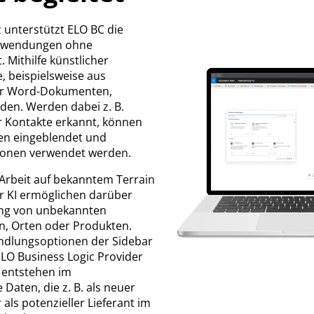
z unterstützt ELO BC die
Anwendungen ohne
 Mithilfe künstlicher
e, beispielsweise aus
er Word-Dokumenten,
rden. Werden dabei z. B.
r Kontakte erkannt, können
en eingeblendet und
onen verwendet werden.
Arbeit auf bekanntem Terrain
er KI ermöglichen darüber
ung von unbekannten
n, Orten oder Produkten.
ndlungsoptionen der Sidebar
LO Business Logic Provider
 entstehen im
aten, die z. B. als neuer
als potenzieller Lieferant im