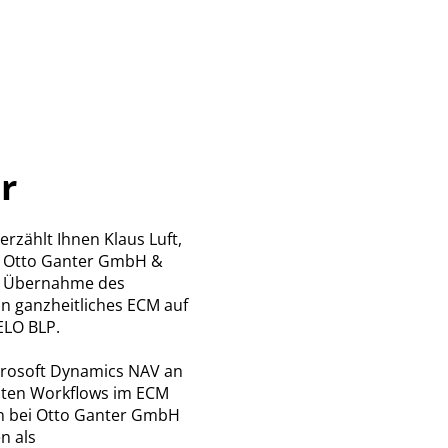
r
rzählt Ihnen Klaus Luft,
n Otto Ganter GmbH &
se Übernahme des
in ganzheitliches ECM auf
ELO BLP.
crosoft Dynamics NAV an
llten Workflows im ECM
en bei Otto Ganter GmbH
n als