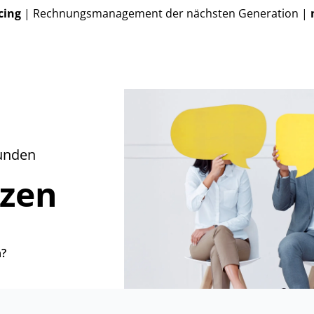
cing
| Rechnungsmanagement der nächsten Generation |
unden
nzen
n?