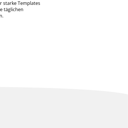
ür starke Templates
ie täglichen
n.