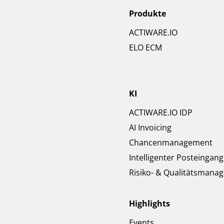
Produkte
ACTIWARE.IO
ELO ECM
KI
ACTIWARE.IO IDP
AI Invoicing
Chancenmanagement
Intelligenter Posteingang
Risiko- & Qualitätsmana
Highlights
Events