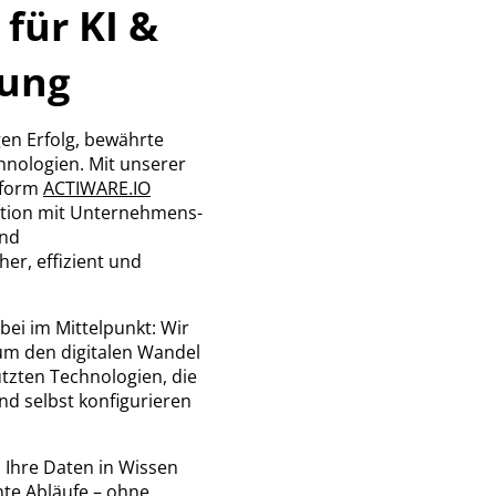
 für KI &
rung
gen Erfolg, bewährte
nologien. Mit unserer
tform
ACTIWARE.IO
ation mit Unternehmens-
und
r, effizient und
bei im Mittelpunkt: Wir
um den digitalen Wandel
ützten Technologien, die
und selbst konfigurieren
Ihre Daten in Wissen
ente Abläufe – ohne