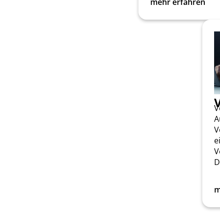
mehr erfahren
V
A
V
e
V
D
m