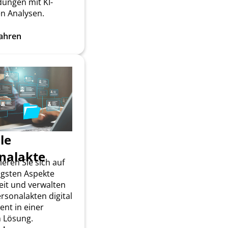
dungen mit KI-
en Analysen.
ahren
le
nalakte
eren Sie sich auf
igsten Aspekte
eit und verwalten
ersonalakten digital
ient in einer
n Lösung.