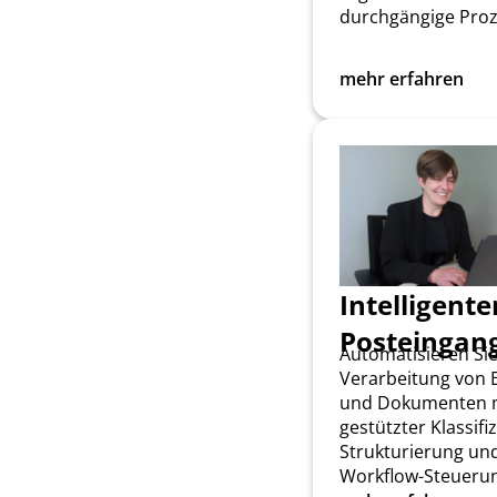
durchgängige Proz
mehr erfahren
Intelligente
Posteingan
Automatisieren Sie
Verarbeitung von E
und Dokumenten m
gestützter Klassifi
Strukturierung un
Workflow-Steueru