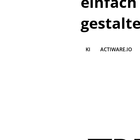
einfach
gestalt
KI
ACTIWARE.IO