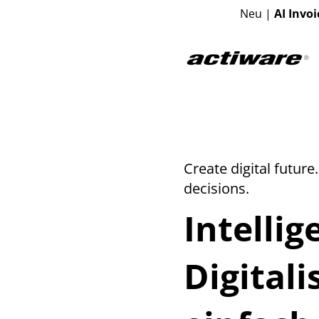
Neu |
AI Invoi
Create digital future
decisions.
Intellig
Digitali