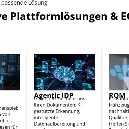
e passende Lösung
ve Plattformlösungen & 
Agentic IDP
RQM
Gewinnen Sie mehr aus
Erkennen 
Ihren Dokumenten: KI-
frühzeiti
enspiel:
gestützte Erkennung,
nachhalti
n von
intelligente
Qualität
uf bis
Datenaufbereitung und
treffen S
esen für