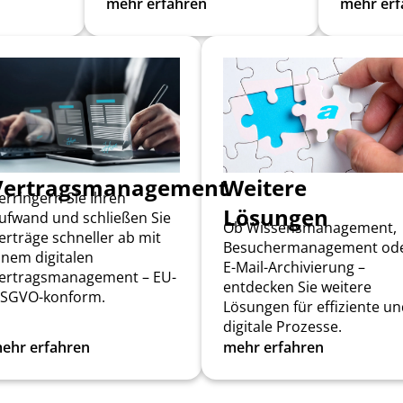
mehr erfahren
mehr erf
Vertragsmanagement
Weitere
erringern Sie Ihren
Lösungen
ufwand und schließen Sie
Ob Wissensmanagement,
erträge schneller ab mit
Besuchermanagement od
inem digitalen
E-Mail-Archivierung –
ertragsmanagement – EU-
entdecken Sie weitere
SGVO-konform.
Lösungen für effiziente u
digitale Prozesse.
ehr erfahren
mehr erfahren