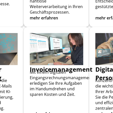
nahtlose
Entschei
esse.
Weiterverarbeitung in Ihren
gestützt
Geschäftsprozessen.
mehr erfahren
mehr erf
r
Invoicemanagement
Digita
Mit einem digitalen
g
Perso
Eingangsrechnungsmanagement
 die
Konzentri
erledigen Sie Ihre Aufgaben
-Mails
die wicht
im Handumdrehen und
it KI-
Ihrer Arb
sparen Kosten und Zeit.
zierung,
Sie die P
d
und effiz
ng.
zentrale