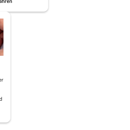
ahren
er
nd