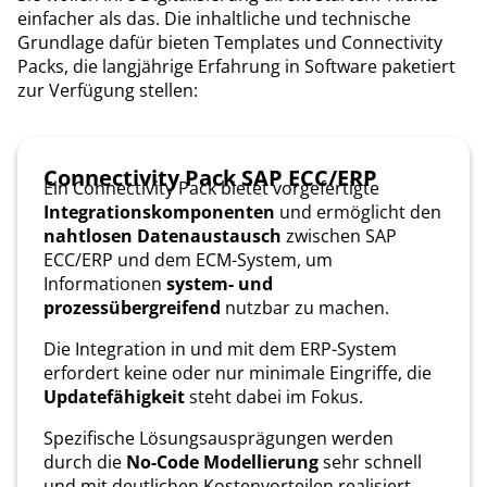
einfacher als das. Die inhaltliche und technische
Grundlage dafür bieten Templates und Connectivity
Packs, die langjährige Erfahrung in Software paketiert
zur Verfügung stellen:
Connectivity Pack SAP ECC/ERP
Ein Connectivity Pack bietet vorgefertigte
Integrationskomponenten
und ermöglicht den
nahtlosen Datenaustausch
zwischen SAP
ECC/ERP und dem ECM-System, um
Informationen
system- und
prozessübergreifend
nutzbar zu machen.
Die Integration in und mit dem ERP-System
erfordert keine oder nur minimale Eingriffe, die
Updatefähigkeit
steht dabei im Fokus.
Spezifische Lösungsausprägungen werden
durch die
No-Code Modellierung
sehr schnell
und mit deutlichen Kostenvorteilen realisiert.