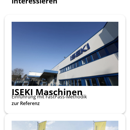
interessieren
ISEKI Maschinen
Einführung mit FastPass-Methodik
zur Referenz