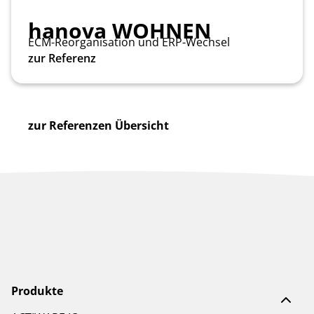
hanova WOHNEN
ECM-Reorganisation und ERP-Wechsel
zur Referenz
zur Referenzen Übersicht
Produkte